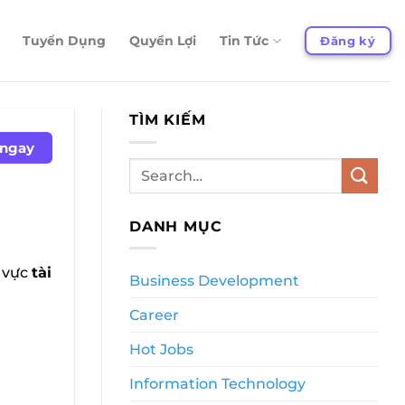
Tuyển Dụng
Quyền Lợi
Tin Tức
Đăng ký
TÌM KIẾM
 ngay
DANH MỤC
h vực
tài
Business Development
Career
Hot Jobs
Information Technology