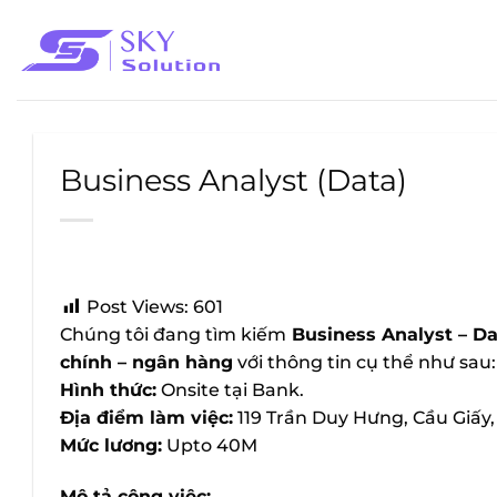
Bỏ
qua
nội
dung
Business Analyst (Data)
Post Views:
601
Chúng tôi đang tìm kiếm
Business Analyst – Da
chính – ngân hàng
với thông tin cụ thể như sau:
Hình thức:
Onsite tại Bank.
Địa điểm làm việc:
119 Trần Duy Hưng, Cầu Giấy,
Mức lương:
Upto 40M
Mô tả công việc: