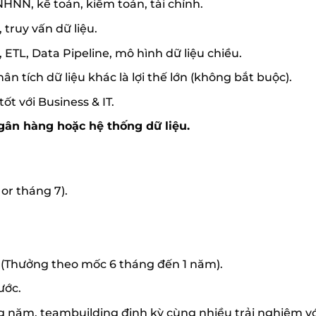
HNN, kế toán, kiểm toán, tài chính.
 truy vấn dữ liệu.
ETL, Data Pipeline, mô hình dữ liệu chiều.
n tích dữ liệu khác là lợi thế lớn (không bắt buộc).
tốt với Business & IT.
ngân hàng hoặc hệ thống dữ liệu.
or tháng 7).
 (Thưởng theo mốc 6 tháng đến 1 năm).
ước.
g năm, teambuilding định kỳ cùng nhiều trải nghiệm vớ