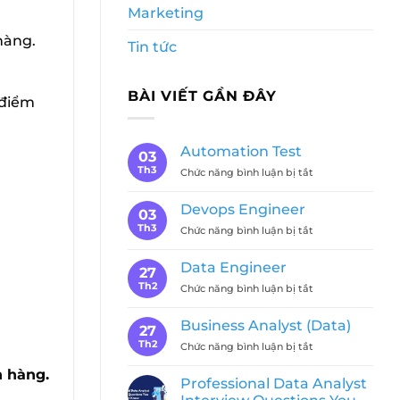
Marketing
hàng.
Tin tức
BÀI VIẾT GẦN ĐÂY
 điểm
Automation Test
03
Th3
ở
Chức năng bình luận bị tắt
Automation
Test
Devops Engineer
03
Th3
ở
Chức năng bình luận bị tắt
Devops
Engineer
Data Engineer
27
Th2
ở
Chức năng bình luận bị tắt
Data
Engineer
Business Analyst (Data)
27
Th2
ở
Chức năng bình luận bị tắt
Business
n hàng.
Analyst
Professional Data Analyst
(Data)