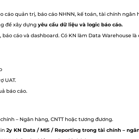
o cáo quản trị, báo cáo NHNN, kế toán, tài chính ngân 
àng để xây dựng
yêu cầu dữ liệu và logic báo cáo.
, báo cáo và dashboard. Có KN làm Data Warehouse là
o
rợ UAT.
uả báo cáo.
i chính – Ngân hàng, CNTT hoặc tương đương.
min
2y KN Data / MIS / Reporting trong tài chính – ngâ