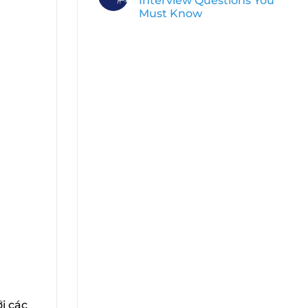
Interview Questions You
Must Know
i các