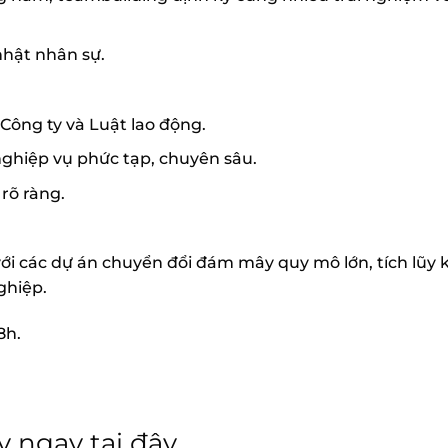
nhật nhân sự.
Công ty và Luật lao động.
nghiệp vụ phức tạp, chuyên sâu.
rõ ràng.
ới các dự án chuyển đổi đám mây quy mô lớn, tích lũy 
ghiệp.
8h.
y ngay tại đây